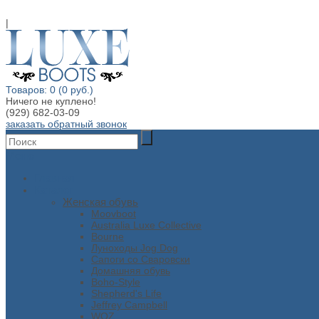
|
Товаров: 0 (0 руб.)
Ничего не куплено!
(929) 682-03-09
заказать обратный звонок
Меню
Главная
Каталог
Женская обувь
Moovboot
Australia Luxe Collective
Bourne
Луноходы Jog Dog
Сапоги со Сваровски
Домашняя обувь
Boho-Style
Shepherd's Life
Jeffrey Campbell
WOZ