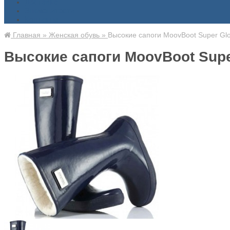
Доставка
Знаменитости
Контакты
Главная
»
Женская обувь
»
Высокие сапоги MoovBoot Super Glo
Высокие сапоги MoovBoot Supe