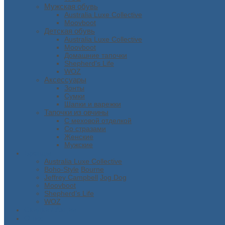
Мужская обувь
Australia Luxe Collective
Moovboot
Детская обувь
Australia Luxe Collective
Moovboot
Домашние тапочки
Shepherd's Life
WOZ
Аксессуары
Зонты
Сумки
Шапки и варежки
Тапочки из овчины
С меховой отделкой
Со стразами
Женские
Мужские
Бренды
Australia Luxe Collective
Boho-Style
Bourne
Jeffrey Campbell
Jog Dog
Moovboot
Shepherd’s Life
WOZ
Скидки / Акции
О нас