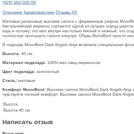
(929) 682-030-09
Описание
Характеристики
Отзывы (0)
Матовые резиновые высокие сапоги с фирменным узором MoovBoot 
Австралийский меринос считается одной из лучших пород шерсти 
еще и потому, что мех внутри настолько мягкий и нежный, что с
полностью просушить сапоги изнутри. Обувь MoovBoot просто не
В подошву MoovBoot Dark Angels-Anja встроена специальная фол
Высота:
40 см.
Материал подклада:
100% мех овец-мериносов
Цвет подклада:
золотистый
Стиль:
матовые
Комфорт MoovBoot:
Высокие сапоги MoovBoot Dark Angels Anja
чувствуете полный комфорт. Высокие сапоги MoovBoot Dark Angels
Высота
Высота
40 см
Написать отзыв
Ваше имя: