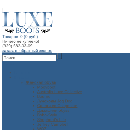
|
Товаров: 0 (0 руб.)
Ничего не куплено!
(929) 682-03-09
заказать обратный звонок
Меню
Главная
Каталог
Женская обувь
Moovboot
Australia Luxe Collective
Bourne
Луноходы Jog Dog
Сапоги со Сваровски
Домашняя обувь
Boho-Style
Shepherd's Life
Jeffrey Campbell
WOZ