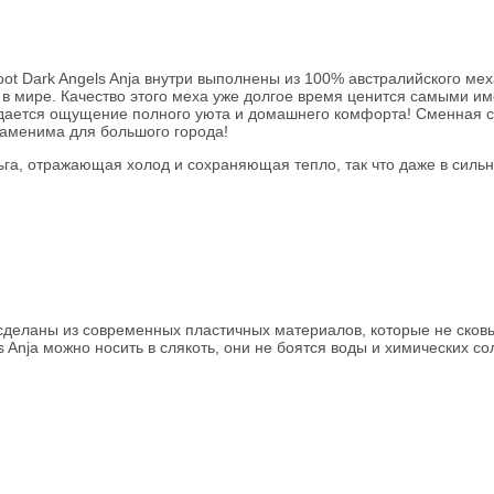
Dark Angels Anja внутри выполнены из 100% австралийского меха 
в мире. Качество этого меха уже долгое время ценится самыми им
оздается ощущение полного уюта и домашнего комфорта! Сменная ст
заменима для большого города!
ьга, отражающая холод и сохраняющая тепло, так что даже в сильн
 сделаны из современных пластичных материалов, которые не сков
 Anja можно носить в слякоть, они не боятся воды и химических сол