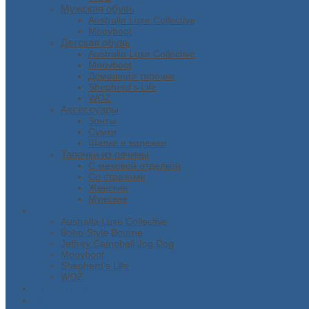
Мужская обувь
Australia Luxe Collective
Moovboot
Детская обувь
Australia Luxe Collective
Moovboot
Домашние тапочки
Shepherd's Life
WOZ
Аксессуары
Зонты
Сумки
Шапки и варежки
Тапочки из овчины
С меховой отделкой
Со стразами
Женские
Мужские
Бренды
Australia Luxe Collective
Boho-Style
Bourne
Jeffrey Campbell
Jog Dog
Moovboot
Shepherd’s Life
WOZ
Скидки / Акции
О нас