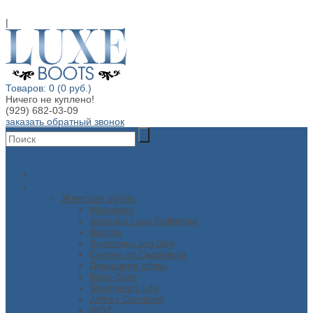
|
Товаров: 0 (0 руб.)
Ничего не куплено!
(929) 682-03-09
заказать обратный звонок
Меню
Главная
Каталог
Женская обувь
Moovboot
Australia Luxe Collective
Bourne
Луноходы Jog Dog
Сапоги со Сваровски
Домашняя обувь
Boho-Style
Shepherd's Life
Jeffrey Campbell
WOZ