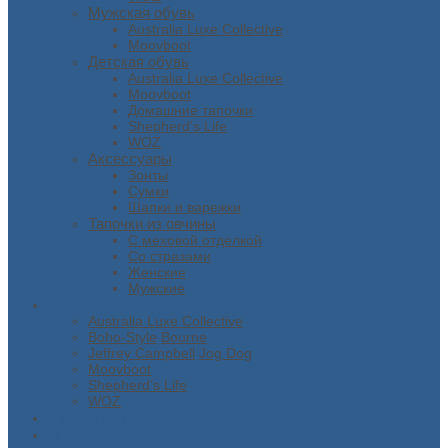
Мужская обувь
Australia Luxe Collective
Moovboot
Детская обувь
Australia Luxe Collective
Moovboot
Домашние тапочки
Shepherd's Life
WOZ
Аксессуары
Зонты
Сумки
Шапки и варежки
Тапочки из овчины
С меховой отделкой
Со стразами
Женские
Мужские
Бренды
Australia Luxe Collective
Boho-Style
Bourne
Jeffrey Campbell
Jog Dog
Moovboot
Shepherd’s Life
WOZ
Скидки / Акции
О нас