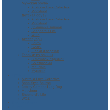
Мужская обувь
Australia Luxe Collective
Moovboot
Детская обувь
Australia Luxe Collective
Moovboot
Домашние тапочки
Shepherd's Life
WOZ
Аксессуары
Зонты
Сумки
Шапки и варежки
Тапочки из овчины
С меховой отделкой
Со стразами
Женские
Мужские
Бренды
Australia Luxe Collective
Boho-Style
Bourne
Jeffrey Campbell
Jog Dog
Moovboot
Shepherd’s Life
WOZ
Скидки / Акции
О нас