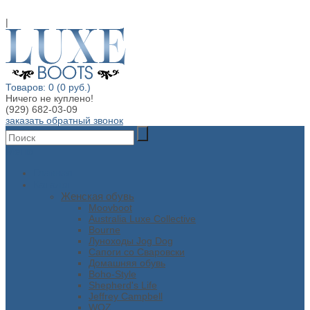
|
Товаров: 0 (0 руб.)
Ничего не куплено!
(929) 682-03-09
заказать обратный звонок
Меню
Главная
Каталог
Женская обувь
Moovboot
Australia Luxe Collective
Bourne
Луноходы Jog Dog
Сапоги со Сваровски
Домашняя обувь
Boho-Style
Shepherd's Life
Jeffrey Campbell
WOZ