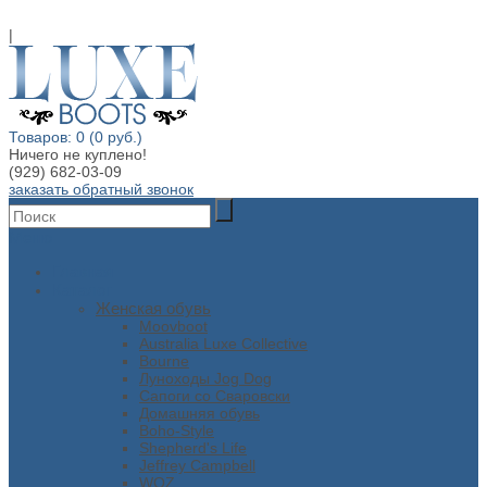
|
Товаров: 0 (0 руб.)
Ничего не куплено!
(929) 682-03-09
заказать обратный звонок
Меню
Главная
Каталог
Женская обувь
Moovboot
Australia Luxe Collective
Bourne
Луноходы Jog Dog
Сапоги со Сваровски
Домашняя обувь
Boho-Style
Shepherd's Life
Jeffrey Campbell
WOZ