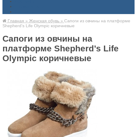
Доставка
Знаменитости
Контакты
Главная
»
Женская обувь
»
Сапоги из овчины на платформе
Shepherd’s Life Olympic коричневые
Сапоги из овчины на
платформе Shepherd’s Life
Olympic коричневые