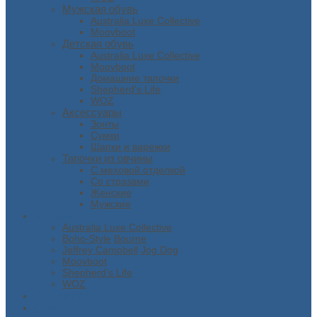
Мужская обувь
Australia Luxe Collective
Moovboot
Детская обувь
Australia Luxe Collective
Moovboot
Домашние тапочки
Shepherd's Life
WOZ
Аксессуары
Зонты
Сумки
Шапки и варежки
Тапочки из овчины
С меховой отделкой
Со стразами
Женские
Мужские
Бренды
Australia Luxe Collective
Boho-Style
Bourne
Jeffrey Campbell
Jog Dog
Moovboot
Shepherd’s Life
WOZ
Скидки / Акции
О нас