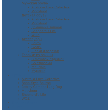
Мужская обувь
Australia Luxe Collective
Moovboot
Детская обувь
Australia Luxe Collective
Moovboot
Домашние тапочки
Shepherd's Life
WOZ
Аксессуары
Зонты
Сумки
Шапки и варежки
Тапочки из овчины
С меховой отделкой
Со стразами
Женские
Мужские
Бренды
Australia Luxe Collective
Boho-Style
Bourne
Jeffrey Campbell
Jog Dog
Moovboot
Shepherd’s Life
WOZ
Скидки / Акции
О нас