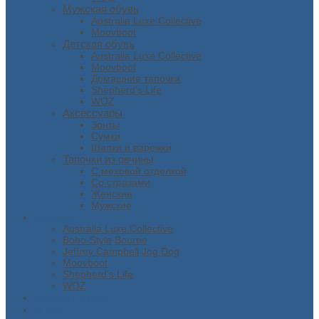
Мужская обувь
Australia Luxe Collective
Moovboot
Детская обувь
Australia Luxe Collective
Moovboot
Домашние тапочки
Shepherd's Life
WOZ
Аксессуары
Зонты
Сумки
Шапки и варежки
Тапочки из овчины
С меховой отделкой
Со стразами
Женские
Мужские
Бренды
Australia Luxe Collective
Boho-Style
Bourne
Jeffrey Campbell
Jog Dog
Moovboot
Shepherd’s Life
WOZ
Скидки / Акции
О нас