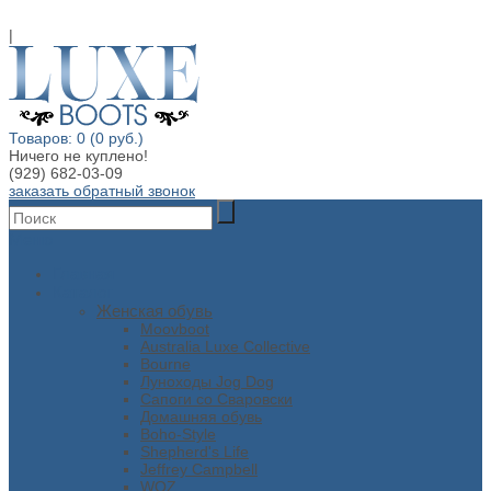
|
Товаров: 0 (0 руб.)
Ничего не куплено!
(929) 682-03-09
заказать обратный звонок
Меню
Главная
Каталог
Женская обувь
Moovboot
Australia Luxe Collective
Bourne
Луноходы Jog Dog
Сапоги со Сваровски
Домашняя обувь
Boho-Style
Shepherd's Life
Jeffrey Campbell
WOZ