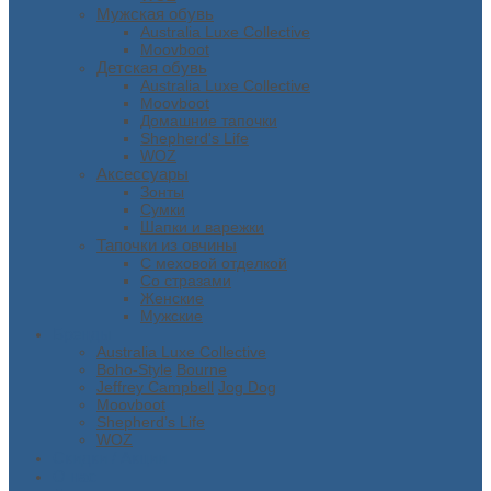
Мужская обувь
Australia Luxe Collective
Moovboot
Детская обувь
Australia Luxe Collective
Moovboot
Домашние тапочки
Shepherd's Life
WOZ
Аксессуары
Зонты
Сумки
Шапки и варежки
Тапочки из овчины
С меховой отделкой
Со стразами
Женские
Мужские
Бренды
Australia Luxe Collective
Boho-Style
Bourne
Jeffrey Campbell
Jog Dog
Moovboot
Shepherd’s Life
WOZ
Скидки / Акции
О нас