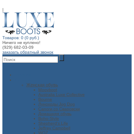
|
Товаров: 0 (0 руб.)
Ничего не куплено!
(929) 682-03-09
заказать обратный звонок
Меню
Главная
Каталог
Женская обувь
Moovboot
Australia Luxe Collective
Bourne
Луноходы Jog Dog
Сапоги со Сваровски
Домашняя обувь
Boho-Style
Shepherd's Life
Jeffrey Campbell
WOZ