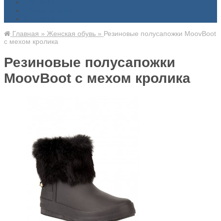
Доставка
Знаменитости
Контакты
Главная
»
Женская обувь
»
Резиновые полусапожки MoovBoot
с мехом кролика
Резиновые полусапожки
MoovBoot с мехом кролика