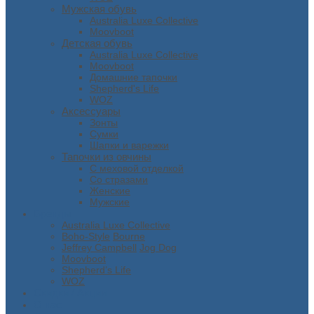
Мужская обувь
Australia Luxe Collective
Moovboot
Детская обувь
Australia Luxe Collective
Moovboot
Домашние тапочки
Shepherd's Life
WOZ
Аксессуары
Зонты
Сумки
Шапки и варежки
Тапочки из овчины
С меховой отделкой
Со стразами
Женские
Мужские
Бренды
Australia Luxe Collective
Boho-Style
Bourne
Jeffrey Campbell
Jog Dog
Moovboot
Shepherd’s Life
WOZ
Скидки / Акции
О нас