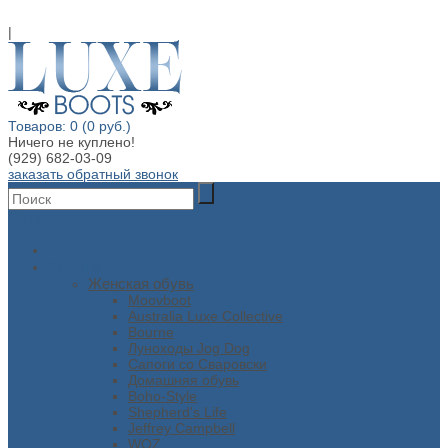
|
Товаров: 0 (0 руб.)
Ничего не куплено!
(929) 682-03-09
заказать обратный звонок
Меню
Главная
Каталог
Женская обувь
Moovboot
Australia Luxe Collective
Bourne
Луноходы Jog Dog
Сапоги со Сваровски
Домашняя обувь
Boho-Style
Shepherd's Life
Jeffrey Campbell
WOZ