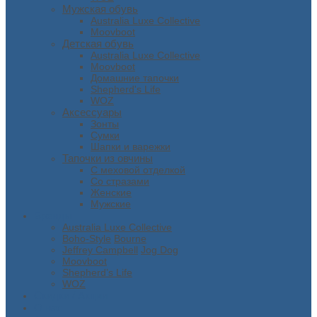
Мужская обувь
Australia Luxe Collective
Moovboot
Детская обувь
Australia Luxe Collective
Moovboot
Домашние тапочки
Shepherd's Life
WOZ
Аксессуары
Зонты
Сумки
Шапки и варежки
Тапочки из овчины
С меховой отделкой
Со стразами
Женские
Мужские
Бренды
Australia Luxe Collective
Boho-Style
Bourne
Jeffrey Campbell
Jog Dog
Moovboot
Shepherd’s Life
WOZ
Скидки / Акции
О нас