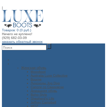
|
Товаров: 0 (0 руб.)
Ничего не куплено!
(929) 682-03-09
заказать обратный звонок
Меню
Главная
Каталог
Женская обувь
Moovboot
Australia Luxe Collective
Bourne
Луноходы Jog Dog
Сапоги со Сваровски
Домашняя обувь
Boho-Style
Shepherd's Life
Jeffrey Campbell
WOZ