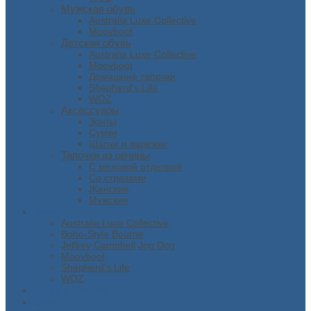
Мужская обувь
Australia Luxe Collective
Moovboot
Детская обувь
Australia Luxe Collective
Moovboot
Домашние тапочки
Shepherd's Life
WOZ
Аксессуары
Зонты
Сумки
Шапки и варежки
Тапочки из овчины
С меховой отделкой
Со стразами
Женские
Мужские
Бренды
Australia Luxe Collective
Boho-Style
Bourne
Jeffrey Campbell
Jog Dog
Moovboot
Shepherd’s Life
WOZ
Скидки / Акции
О нас