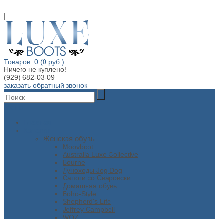
|
Товаров: 0 (0 руб.)
Ничего не куплено!
(929) 682-03-09
заказать обратный звонок
Меню
Главная
Каталог
Женская обувь
Moovboot
Australia Luxe Collective
Bourne
Луноходы Jog Dog
Сапоги со Сваровски
Домашняя обувь
Boho-Style
Shepherd's Life
Jeffrey Campbell
WOZ