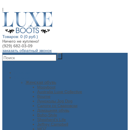
|
Товаров: 0 (0 руб.)
Ничего не куплено!
(929) 682-03-09
заказать обратный звонок
Меню
Главная
Каталог
Женская обувь
Moovboot
Australia Luxe Collective
Bourne
Луноходы Jog Dog
Сапоги со Сваровски
Домашняя обувь
Boho-Style
Shepherd's Life
Jeffrey Campbell
WOZ