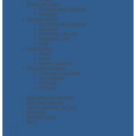
Мужская обувь
Australia Luxe Collective
Moovboot
Детская обувь
Australia Luxe Collective
Moovboot
Домашние тапочки
Shepherd's Life
WOZ
Аксессуары
Зонты
Сумки
Шапки и варежки
Тапочки из овчины
С меховой отделкой
Со стразами
Женские
Мужские
Бренды
Australia Luxe Collective
Boho-Style
Bourne
Jeffrey Campbell
Jog Dog
Moovboot
Shepherd’s Life
WOZ
Скидки / Акции
О нас