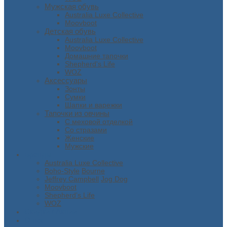
Мужская обувь
Australia Luxe Collective
Moovboot
Детская обувь
Australia Luxe Collective
Moovboot
Домашние тапочки
Shepherd's Life
WOZ
Аксессуары
Зонты
Сумки
Шапки и варежки
Тапочки из овчины
С меховой отделкой
Со стразами
Женские
Мужские
Бренды
Australia Luxe Collective
Boho-Style
Bourne
Jeffrey Campbell
Jog Dog
Moovboot
Shepherd’s Life
WOZ
Скидки / Акции
О нас