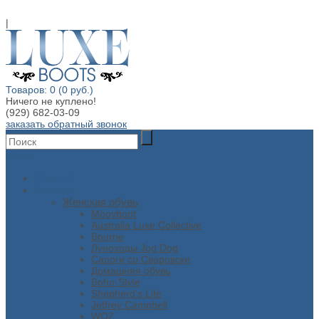
|
Товаров: 0 (0 руб.)
Ничего не куплено!
(929) 682-03-09
заказать обратный звонок
Меню
Главная
Каталог
Женская обувь
Moovboot
Australia Luxe Collective
Bourne
Луноходы Jog Dog
Сапоги со Сваровски
Домашняя обувь
Boho-Style
Shepherd's Life
Jeffrey Campbell
WOZ