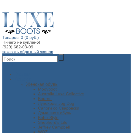
|
Товаров: 0 (0 руб.)
Ничего не куплено!
(929) 682-03-09
заказать обратный звонок
Меню
Главная
Каталог
Женская обувь
Moovboot
Australia Luxe Collective
Bourne
Луноходы Jog Dog
Сапоги со Сваровски
Домашняя обувь
Boho-Style
Shepherd's Life
Jeffrey Campbell
WOZ