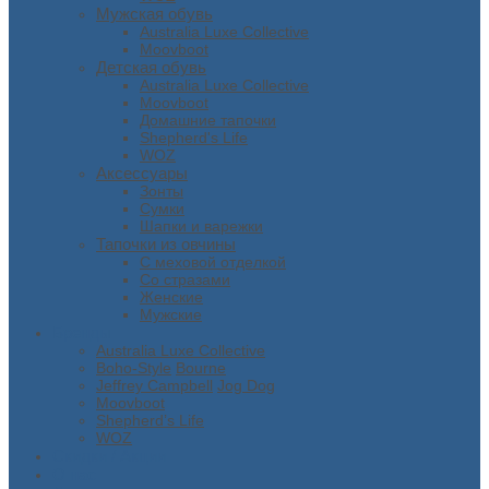
Мужская обувь
Australia Luxe Collective
Moovboot
Детская обувь
Australia Luxe Collective
Moovboot
Домашние тапочки
Shepherd's Life
WOZ
Аксессуары
Зонты
Сумки
Шапки и варежки
Тапочки из овчины
С меховой отделкой
Со стразами
Женские
Мужские
Бренды
Australia Luxe Collective
Boho-Style
Bourne
Jeffrey Campbell
Jog Dog
Moovboot
Shepherd’s Life
WOZ
Скидки / Акции
О нас