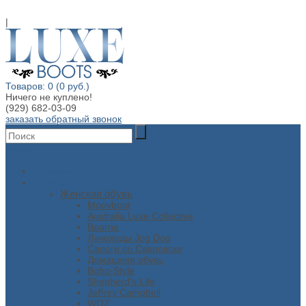
|
Товаров: 0 (0 руб.)
Ничего не куплено!
(929) 682-03-09
заказать обратный звонок
Меню
Главная
Каталог
Женская обувь
Moovboot
Australia Luxe Collective
Bourne
Луноходы Jog Dog
Сапоги со Сваровски
Домашняя обувь
Boho-Style
Shepherd's Life
Jeffrey Campbell
WOZ