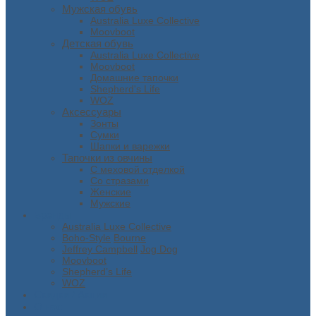
Мужская обувь
Australia Luxe Collective
Moovboot
Детская обувь
Australia Luxe Collective
Moovboot
Домашние тапочки
Shepherd's Life
WOZ
Аксессуары
Зонты
Сумки
Шапки и варежки
Тапочки из овчины
С меховой отделкой
Со стразами
Женские
Мужские
Бренды
Australia Luxe Collective
Boho-Style
Bourne
Jeffrey Campbell
Jog Dog
Moovboot
Shepherd’s Life
WOZ
Скидки / Акции
О нас