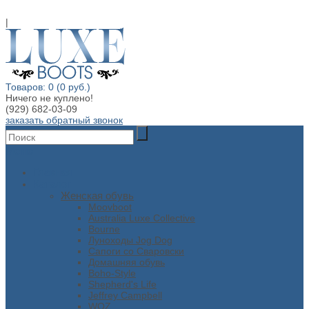
|
Товаров: 0 (0 руб.)
Ничего не куплено!
(929) 682-03-09
заказать обратный звонок
Меню
Главная
Каталог
Женская обувь
Moovboot
Australia Luxe Collective
Bourne
Луноходы Jog Dog
Сапоги со Сваровски
Домашняя обувь
Boho-Style
Shepherd's Life
Jeffrey Campbell
WOZ