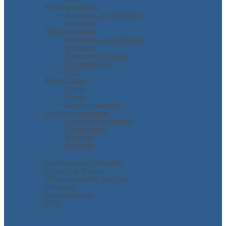
Мужская обувь
Australia Luxe Collective
Moovboot
Детская обувь
Australia Luxe Collective
Moovboot
Домашние тапочки
Shepherd's Life
WOZ
Аксессуары
Зонты
Сумки
Шапки и варежки
Тапочки из овчины
С меховой отделкой
Со стразами
Женские
Мужские
Бренды
Australia Luxe Collective
Boho-Style
Bourne
Jeffrey Campbell
Jog Dog
Moovboot
Shepherd’s Life
WOZ
Скидки / Акции
О нас