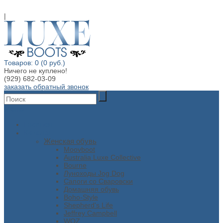
|
Товаров: 0 (0 руб.)
Ничего не куплено!
(929) 682-03-09
заказать обратный звонок
Меню
Главная
Каталог
Женская обувь
Moovboot
Australia Luxe Collective
Bourne
Луноходы Jog Dog
Сапоги со Сваровски
Домашняя обувь
Boho-Style
Shepherd's Life
Jeffrey Campbell
WOZ