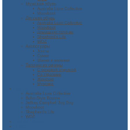
Мужская обувь
Australia Luxe Collective
Moovboot
Детская обувь
Australia Luxe Collective
Moovboot
Домашние тапочки
Shepherd's Life
WOZ
Аксессуары
Зонты
Сумки
Шапки и варежки
Тапочки из овчины
С меховой отделкой
Со стразами
Женские
Мужские
Бренды
Australia Luxe Collective
Boho-Style
Bourne
Jeffrey Campbell
Jog Dog
Moovboot
Shepherd’s Life
WOZ
Скидки / Акции
О нас