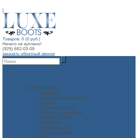
|
Товаров: 0 (0 руб.)
Ничего не куплено!
(929) 682-03-09
заказать обратный звонок
Меню
Главная
Каталог
Женская обувь
Moovboot
Australia Luxe Collective
Bourne
Луноходы Jog Dog
Сапоги со Сваровски
Домашняя обувь
Boho-Style
Shepherd's Life
Jeffrey Campbell
WOZ