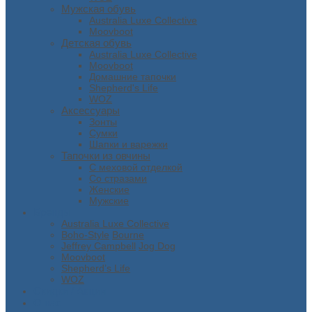
Мужская обувь
Australia Luxe Collective
Moovboot
Детская обувь
Australia Luxe Collective
Moovboot
Домашние тапочки
Shepherd's Life
WOZ
Аксессуары
Зонты
Сумки
Шапки и варежки
Тапочки из овчины
С меховой отделкой
Со стразами
Женские
Мужские
Бренды
Australia Luxe Collective
Boho-Style
Bourne
Jeffrey Campbell
Jog Dog
Moovboot
Shepherd’s Life
WOZ
Скидки / Акции
О нас